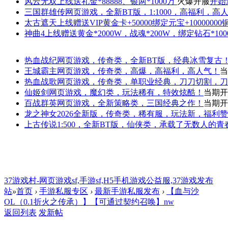
风云无双
上线送礼金*88888、银两*1000万
火爆开服
开始
三国群雄传
网页游戏，全新BT版，1:1000，高福利，高
太古遮天
上线赠送VIP黄金卡+50000绑定元宝+1000000
神曲4
上线赠送黄金*2000W，战魂*200W，绑定钻石*100
热血战纪
网页游戏，传奇类，全新BT版，经典冰雪复古
王城霸主
网页游戏，传奇类，高爆，高福利，高人气！
当
热血战歌
网页游戏，传奇类，单职业经典，刀刀切割，刀
仙姬剑
网页游戏，魔幻类，玩法稀有，特效炫酷！
当期开
百战群英
网页游戏，全新策略类，三国经典之作！
当期开
龙之神女
2026全新版，传奇类，稀有服，玩法新，福利
上古传说
1:500，全新BT版，仙侠类，承载了无数人的
37游戏村-网页游戏sf,手游sf,H5手机游戏公益服,37游戏发布
站
»
首页
›
手游私服专区
›
最新手游私服发布
›
【血与沙
OL（0.1折火之传承）】【可通过契约召唤】nw
返回列表
发新帖