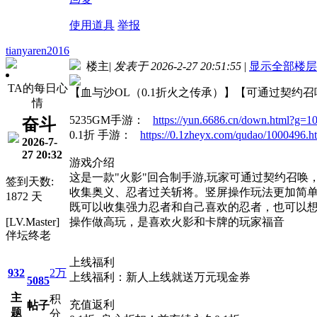
使用道具
举报
tianyaren2016
楼主
|
发表于 2026-2-27 20:51:55
|
显示全部楼层
TA的每日心
【血与沙OL（0.1折火之传承）】【可通过契约召
情
5235GM手游：
https://yun.6686.cn/down.html?g=1
奋斗
0.1折 手游：
https://0.1zheyx.com/qudao/1000496.h
2026-7-
27 20:32
游戏介绍
这是一款"火影"回合制手游,玩家可通过契约召唤
签到天数:
收集奥义、忍者过关斩将。竖屏操作玩法更加简
1872 天
既可以收集强力忍者和自己喜欢的忍者，也可以
[LV.Master]
操作做高玩，是喜欢火影和卡牌的玩家福音
伴坛终老
上线福利
932
2万
上线福利：新人上线就送万元现金券
5085
主
积
充值返利
帖子
题
分