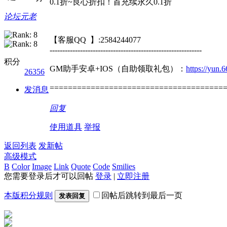
0.1折~良心折扣！首充续永久0.1折
论坛元老
【客服QQ 】:2584244077
------------------------------------------------------------
积分
GM助手安卓+IOS（自助领取礼包）：
https://yun
26356
======================================
发消息
回复
使用道具
举报
返回列表
发新帖
高级模式
B
Color
Image
Link
Quote
Code
Smilies
您需要登录后才可以回帖
登录
|
立即注册
本版积分规则
回帖后跳转到最后一页
发表回复