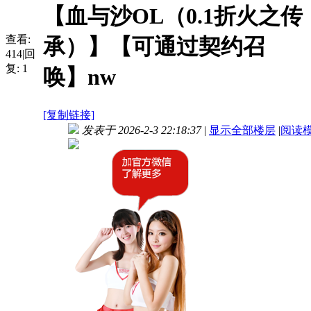
【血与沙OL（0.1折火之传
查看:
承）】【可通过契约召
414
|
回
复:
1
唤】nw
[复制链接]
发表于 2026-2-3 22:18:37
|
显示全部楼层
|
阅读