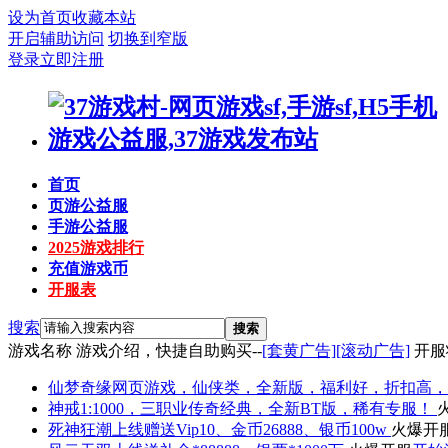
设为首页
收藏本站
开启辅助访问
切换到窄版
登录
立即注册
首页
页游公益服
手游公益服
2025游戏排行
充值游戏币
开服表
搜索
搜索
游戏名称
游戏介绍，快捷自助购买--
[套黄广告]
[滚动广告]
开服
仙梦奇缘
网页游戏，仙侠类，全新版，福利好，折扣高，
神戒
1:1000，三职业传奇经典，全新BT版，稀有专服！
死神狂潮
上线赠送Vip10、金币26888、银币100w
火爆开