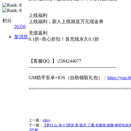
上线福利
积分
上线福利：新人上线就送万元现金券
26356
充值返利
发消息
0.1折~良心折扣！首充续永久0.1折
【客服QQ 】:2584244077
------------------------------------------------------------
GM助手安卓+IOS（自助领取礼包）：
https://yun
======================================
上一篇：
mhxy
下一篇：
【梦幻 山 海 4.5西游 新 版吊 三魔 改极致 烧脑 够胆你就
回复