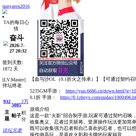
tianyaren2016
TA的每日心
情
奋斗
2026-7-
27 20:32
签到天数:
1872 天
【血与沙OL（0.1折火之传承）】【可通过契约召
[LV.Master]
伴坛终老
5235GM手游：
https://yun.6686.cn/down.html?g=1
0.1折 手游：
https://0.1zheyx.com/qudao/1000496.h
932
2万
5085
游戏介绍
主
积
帖子
这是一款"火影"回合制手游,玩家可通过契约召唤
题
分
收集奥义、忍者过关斩将。竖屏操作玩法更加简
既可以收集强力忍者和自己喜欢的忍者，也可以
论坛元老
操作做高玩，是喜欢火影和卡牌的玩家福音