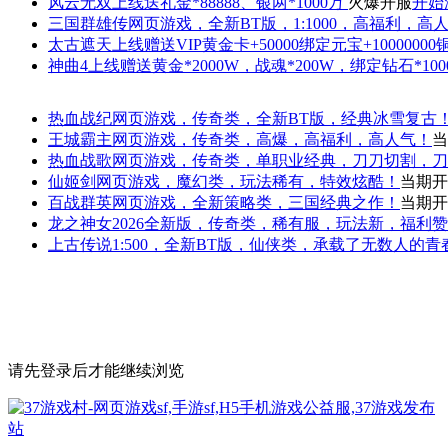
风云无双
上线送礼金*88888、银两*1000万
火爆开服
开始
三国群雄传
网页游戏，全新BT版，1:1000，高福利，高
太古遮天
上线赠送VIP黄金卡+50000绑定元宝+1000000
神曲4
上线赠送黄金*2000W，战魂*200W，绑定钻石*100
热血战纪
网页游戏，传奇类，全新BT版，经典冰雪复古
王城霸主
网页游戏，传奇类，高爆，高福利，高人气！
当
热血战歌
网页游戏，传奇类，单职业经典，刀刀切割，刀
仙姬剑
网页游戏，魔幻类，玩法稀有，特效炫酷！
当期开
百战群英
网页游戏，全新策略类，三国经典之作！
当期开
龙之神女
2026全新版，传奇类，稀有服，玩法新，福利
上古传说
1:500，全新BT版，仙侠类，承载了无数人的
请先登录后才能继续浏览