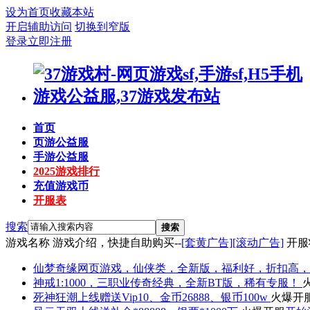
设为首页
收藏本站
开启辅助访问
切换到窄版
登录
立即注册
首页
页游公益服
手游公益服
2025游戏排行
充值游戏币
开服表
搜索
搜索
游戏名称
游戏介绍，快捷自助购买--
[套黄广告]
[滚动广告]
开服
仙梦奇缘
网页游戏，仙侠类，全新版，福利好，折扣高，
神戒
1:1000，三职业传奇经典，全新BT版，稀有专服！
死神狂潮
上线赠送Vip10、金币26888、银币100w
火爆开