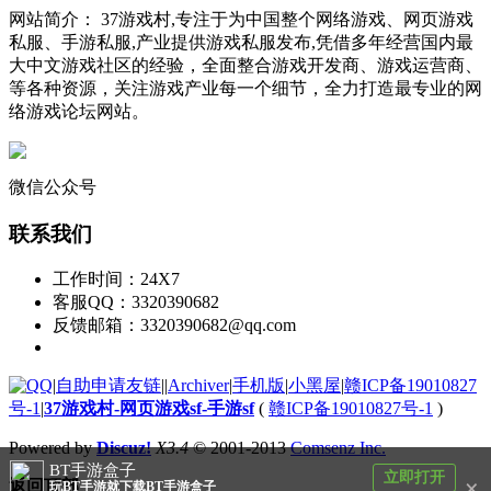
网站简介： 37游戏村,专注于为中国整个网络游戏、网页游戏
私服、手游私服,产业提供游戏私服发布,凭借多年经营国内最
大中文游戏社区的经验，全面整合游戏开发商、游戏运营商、
等各种资源，关注游戏产业每一个细节，全力打造最专业的网
络游戏论坛网站。
微信公众号
联系我们
工作时间：24X7
客服QQ：3320390682
反馈邮箱：3320390682@qq.com
|
自助申请友链
|
|
Archiver
|
手机版
|
小黑屋
|
赣ICP备19010827
号-1
|
37游戏村-网页游戏sf-手游sf
(
赣ICP备19010827号-1
)
Powered by
Discuz!
X3.4
© 2001-2013
Comsenz Inc.
BT手游盒子
立即打开
×
返回顶部
玩BT手游就下载BT手游盒子