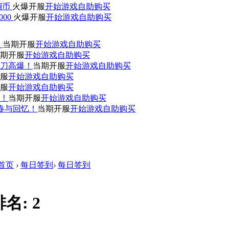
0铜币
火爆开服
开始游戏
自助购买
000
火爆开服
开始游戏
自助购买
！
当期开服
开始游戏
自助购买
期开服
开始游戏
自助购买
刀高爆！
当期开服
开始游戏
自助购买
服
开始游戏
自助购买
服
开始游戏
自助购买
赞！
当期开服
开始游戏
自助购买
青春与回忆！
当期开服
开始游戏
自助购买
首页
›
每日签到
›
每日签到
排名:
2