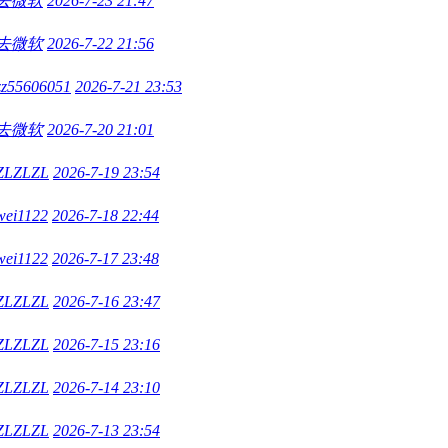
去微软
2026-7-23 21:47
去微软
2026-7-22 21:56
zz55606051
2026-7-21 23:53
去微软
2026-7-20 21:01
ZLZLZL
2026-7-19 23:54
wei1122
2026-7-18 22:44
wei1122
2026-7-17 23:48
ZLZLZL
2026-7-16 23:47
ZLZLZL
2026-7-15 23:16
ZLZLZL
2026-7-14 23:10
ZLZLZL
2026-7-13 23:54