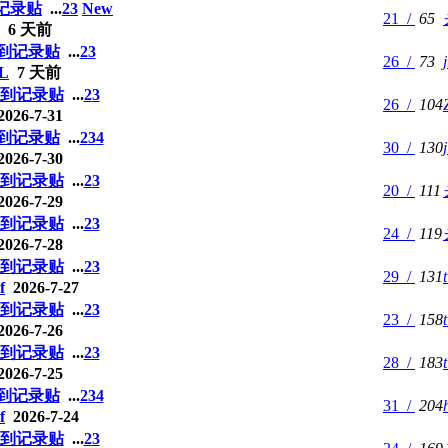
到记录贴
...
2
3
New
21 /
65
6 天前
签到记录贴
...
2
3
26 /
73
L
7 天前
日签到记录贴
...
2
3
26 /
104
026-7-31
签到记录贴
...
2
3
4
30 /
130
026-7-30
日签到记录贴
...
2
3
20 /
111
026-7-29
日签到记录贴
...
2
3
24 /
119
026-7-28
日签到记录贴
...
2
3
29 /
131
f
2026-7-27
日签到记录贴
...
2
3
23 /
158
026-7-26
日签到记录贴
...
2
3
28 /
183
026-7-25
签到记录贴
...
2
3
4
31 /
204
f
2026-7-24
日签到记录贴
...
2
3