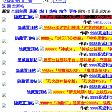
1
2
3
4
5
6
7
8
9
10
... 90
/ 90 页
下一页
返 回
发新帖
新窗
全部主题
最新
热门
热帖
精华
更多
回复/查看
最后发表
隐藏置顶帖
超变游戏平台《炎黄大陆SF》《烈火战神
作者:
yang05032
隐藏置顶帖
9988yx页游热门推荐『游龙传说BT
作者:
9988高返
隐藏置顶帖
9988yx『封天记公益服』『神将屠龙SF』充值
作者:
9988高返利
隐藏置顶帖
9988yx『神戒SF』『神戒公益服
作者:
9988高返利
隐藏置顶帖
超变公益游戏平台，游戏超多，充值福
作者:
9988高返利
隐藏置顶帖
9988yx『猎魔战纪SF』『魔域永恒SF』
作者:
9988高返利
隐藏置顶帖
『烈火战神超变版』『烈火战神SF』
作者:
9988高返利
隐藏置顶帖
9988yx『新龙城满V版』上线送vip12
作者:
9988高返
隐藏置顶帖
9988yx『神曲SF』送黄金*2000W，战魂*
作者:
9988高返