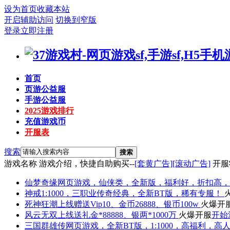
设为首页
收藏本站
开启辅助访问
切换到窄版
登录
立即注册
首页
页游公益服
手游公益服
2025游戏排行
充值游戏币
开服表
搜索
搜索
游戏名称
游戏介绍，快捷自助购买--
[套黄广告]
[滚动广告]
开服
仙梦奇缘
网页游戏，仙侠类，全新版，福利好，折扣高，
神戒
1:1000，三职业传奇经典，全新BT版，稀有专服！
死神狂潮
上线赠送Vip10、金币26888、银币100w
火爆开
风云无双
上线送礼金*88888、银两*1000万
火爆开服
开始
三国群雄传
网页游戏，全新BT版，1:1000，高福利，高