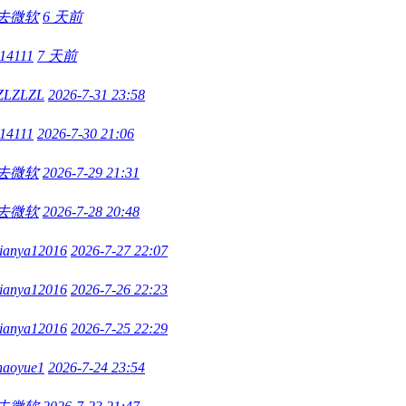
去微软
6 天前
j14111
7 天前
ZLZLZL
2026-7-31 23:58
j14111
2026-7-30 21:06
去微软
2026-7-29 21:31
去微软
2026-7-28 20:48
tianya12016
2026-7-27 22:07
tianya12016
2026-7-26 22:23
tianya12016
2026-7-25 22:29
haoyue1
2026-7-24 23:54