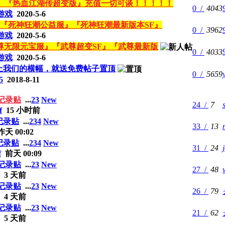
服』『热血江湖传超变版』充值一切可谈！！！！！
0 /
4043
利游戏
2020-5-6
』『死神狂潮公益服』『死神狂潮最新版本SF』
0 /
3962
利游戏
2020-5-6
武尊无限元宝服』『武尊超变SF』『武尊最新版
0 /
4033
利游戏
2020-5-6
上我们的横幅，就送免费帖子置顶
0 /
5659
5
2018-8-11
到记录贴
...
2
3
New
24 /
7
f
15 小时前
到记录贴
...
2
3
4
New
33 /
13
昨天 00:02
到记录贴
...
2
3
4
New
31 /
24
f
前天 00:09
到记录贴
...
2
3
New
27 /
48
3 天前
到记录贴
...
2
3
New
26 /
79
4 天前
到记录贴
...
2
3
New
21 /
62
5 天前