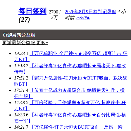
每日签到
2026年8月9日签到记录贴
4 小
2700
/
12万
时前
yrz8060
(27)
页游最新公益服 更多+
19:23
1
【万亿单职业-全屏神技★超变万亿-超爽连击-狂
刀BT】
19:13
2
【斗者绿毒10亿真伤-战魔崛起★霸者天下-魔改
传奇】
17:51
3
【霸刀万亿属性-狂刀永恒★BUFF吸血、裁决战
歌BT】
17:31
4
【传奇十亿战力★超级合击-绝版逆天神兵，横
扫全服】
14:48
5
【百倍经验，千倍爆率★超变万亿-超爽连击-狂
刀BT】
14:33
6
【斗者绿毒10亿真伤-战魔崛起★百分比属性-横
扫千军】
14:21
7
【万亿属性-狂刀永恒★BUFF吸血、反伤、瞬