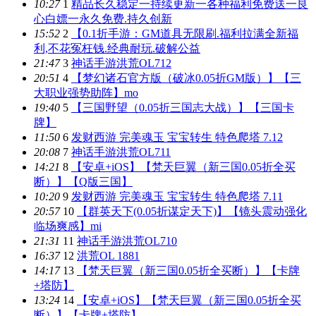
10:27
1
精品长久稳定一持续更新一各种福利免费送一良
心白嫖一永久免费.持久创新
15:52
2
【0.1折手游：GM道具无限刷.福利拉满全新福
利,不花冤枉钱.经典耐玩.破解公益
21:47
3
神话手游洪荒OL712
20:51
4
【梦幻诸石官方版（破冰0.05折GM版）】【三
大职业强势助阵】mo
19:40
5
【三国野望（0.05折三国志大战）】【三国卡
牌】
11:50
6
发财西游 完美魂玉 宝宝转生 特色爬塔 7.12
20:08
7
神话手游洪荒OL711
14:21
8
【安卓+iOS】【梵天巨翼（新三国0.05折全买
断）】【Q版三国】
10:20
9
发财西游 完美魂玉 宝宝转生 特色爬塔 7.11
20:57
10
【群英天下(0.05折谋定天下)】【镜头震动强化
临场爽感】mi
21:31
11
神话手游洪荒OL710
16:37
12
洪荒OL 1881
14:17
13
【梵天巨翼（新三国0.05折全买断）】【卡牌
+塔防】
13:24
14
【安卓+iOS】【梵天巨翼（新三国0.05折全买
断）】【卡牌+塔防】