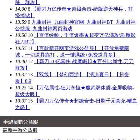
移、群攻】
14:00
8
【霸刀万亿传奇★超级合击-绝版逆天神兵，打
怪掉钻】
13:59
9
九曲封神_九曲封神官网_九曲封神BT_九曲封神
公益服_九曲封神网页游戏
10:56
10
【百倍经验，千倍爆率★超变万亿满攻速-魔影
狂刀BT】
10:55
11
【百款新开网页游戏公益服】【开放免费商
城，一切道具靠打，送一键满级+免费道具多】
10:40
12
【霸刀-10亿真伤-战魔崛起★百分比属性-刀刀
群攻】
10:32
13
【双线】【梦幻西游】【清凉夏日】【超变
服】8.9
10:25
14
【万亿属性-狂刀永恒★魔武双体质-全屏吸物-
超级大吸】
10:07
15
【霸刀万亿传奇★超级合击-日刷千元真充-嗜血
之怒】
最新手游公益服