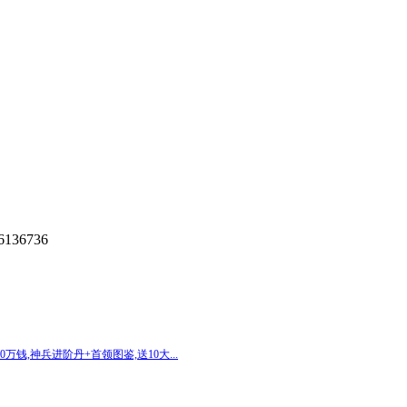
6736
0万钱,神兵进阶丹+首领图鉴,送10大...