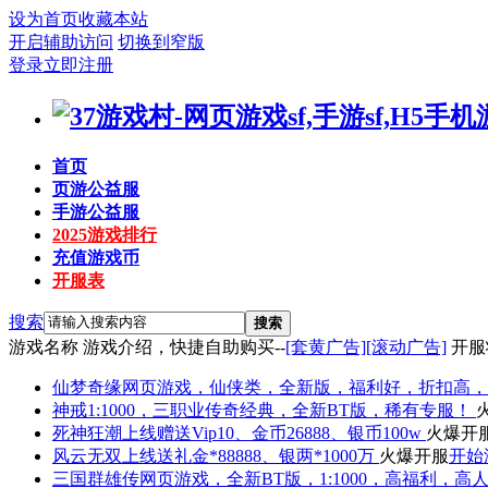
设为首页
收藏本站
开启辅助访问
切换到窄版
登录
立即注册
首页
页游公益服
手游公益服
2025游戏排行
充值游戏币
开服表
搜索
搜索
游戏名称
游戏介绍，快捷自助购买--
[套黄广告]
[滚动广告]
开服
仙梦奇缘
网页游戏，仙侠类，全新版，福利好，折扣高，
神戒
1:1000，三职业传奇经典，全新BT版，稀有专服！
死神狂潮
上线赠送Vip10、金币26888、银币100w
火爆开
风云无双
上线送礼金*88888、银两*1000万
火爆开服
开始
三国群雄传
网页游戏，全新BT版，1:1000，高福利，高