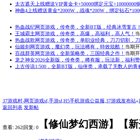
太古遮天
上线赠送VIP黄金卡+50000绑定元宝+1000000
神曲4
上线赠送黄金*2000W，战魂*200W，绑定钻石*100
热血战纪
网页游戏，传奇类，全新BT版，经典冰雪复古
王城霸主
网页游戏，传奇类，高爆，高福利，高人气！
当
热血战歌
网页游戏，传奇类，单职业经典，刀刀切割，刀
仙姬剑
网页游戏，魔幻类，玩法稀有，特效炫酷！
当期开
百战群英
网页游戏，全新策略类，三国经典之作！
当期开
龙之神女
2026全新版，传奇类，稀有服，玩法新，福利
上古传说
1:500，全新BT版，仙侠类，承载了无数人的
37游戏村-网页游戏sf,手游sf,H5手机游戏公益服,37游戏发布站
»
返回列表
发新帖
【修仙梦幻西游】【新
查看:
262
|
回复:
0