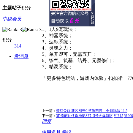
主题
帖子
积分
中级会员
1、1人9宠玩法；
2、神器系统；
积分
3、达标系统；
314
4、灵魂之力；
5、单开即可，无需五开；
发消息
6、练气、筑基、结丹、元婴修仙；
7、精灵系统；
「更多特色玩法，游戏内体验」扣扣裙：77613
上一篇：
梦幻公益 新区刚开0 笑傲西游、全新玩法 11.5
下一篇：
3D绚丽仙侠诛神记SF】5号火爆新区,VIP15,送200
回复
使用道具
举报