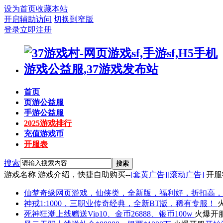
设为首页
收藏本站
开启辅助访问
切换到窄版
登录
立即注册
首页
页游公益服
手游公益服
2025游戏排行
充值游戏币
开服表
搜索
搜索
游戏名称
游戏介绍，快捷自助购买--
[套黄广告]
[滚动广告]
开服
仙梦奇缘
网页游戏，仙侠类，全新版，福利好，折扣高，
神戒
1:1000，三职业传奇经典，全新BT版，稀有专服！
死神狂潮
上线赠送Vip10、金币26888、银币100w
火爆开