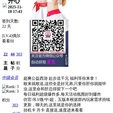
开心
2025-11-
18 17:43
签到天数:
22 天
[LV.4]偶尔
看看III
22
44
303
主
帖
积
题
子
分
中级会员
超爽公益西游 起步送千元 福利等你来拿！
敢来就敢送,这些全是好兄弟,只要你肝你就能毕
业,这里命和肝总得留下一个吧
每日福利超级爆炸多,每天活动氛围好到爆炸
仿官/吊3/微/中/超，五版本根据群内玩家需求持续
积分
更新，聊天的,这里就是你的选择
303
挂机卡 月卡 直接送,速度进来看看