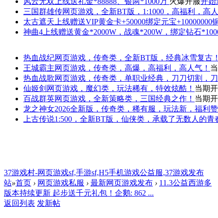
风云无双
上线送礼金*88888、银两*1000万
火爆开服
开始
三国群雄传
网页游戏，全新BT版，1:1000，高福利，高
太古遮天
上线赠送VIP黄金卡+50000绑定元宝+1000000
神曲4
上线赠送黄金*2000W，战魂*200W，绑定钻石*100
热血战纪
网页游戏，传奇类，全新BT版，经典冰雪复古
王城霸主
网页游戏，传奇类，高爆，高福利，高人气！
当
热血战歌
网页游戏，传奇类，单职业经典，刀刀切割，刀
仙姬剑
网页游戏，魔幻类，玩法稀有，特效炫酷！
当期开
百战群英
网页游戏，全新策略类，三国经典之作！
当期开
龙之神女
2026全新版，传奇类，稀有服，玩法新，福利
上古传说
1:500，全新BT版，仙侠类，承载了无数人的
37游戏村-网页游戏sf,手游sf,H5手机游戏公益服,37游戏发布
站
»
首页
›
网页游戏私服
›
最新网页游戏发布
›
11.3公益西游多
版本持续更新 起步送千元礼包！企鹅: 862 ...
返回列表
发新帖