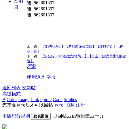
发消
裙: 862601397
息
裙: 862601397
裙: 862601397
上一篇：
【群99856658】【梦幻西游公益服】【经典仿官】【内
容丰富】
下一篇：
【侠义传（0.05折激战塔防）】【开启一段波澜壮阔的冒
险】
回复
使用道具
举报
返回列表
发新帖
高级模式
B
Color
Image
Link
Quote
Code
Smilies
您需要登录后才可以回帖
登录
|
立即注册
本版积分规则
回帖后跳转到最后一页
发表回复