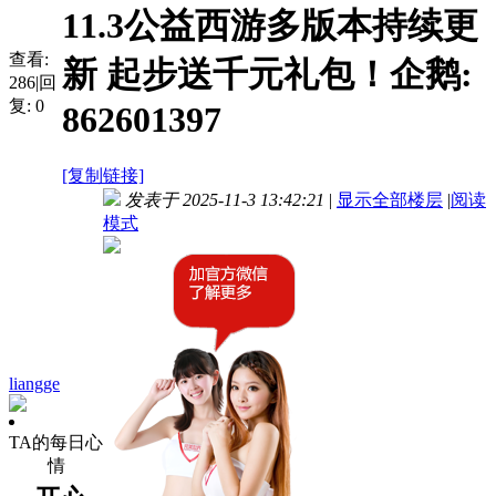
11.3公益西游多版本持续更
查看:
新 起步送千元礼包！企鹅:
286
|
回
复:
0
862601397
[复制链接]
发表于 2025-11-3 13:42:21
|
显示全部楼层
|
阅读
模式
liangge
TA的每日心
情