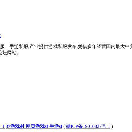
戏私服、手游私服,产业提供游戏私服发布,凭借多年经营国内最大
论坛网站。
-1
|
37游戏村-网页游戏sf-手游sf
(
赣ICP备19010827号-1
)