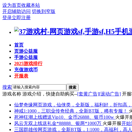
设为首页
收藏本站
开启辅助访问
切换到窄版
登录
立即注册
首页
页游公益服
手游公益服
2025游戏排行
充值游戏币
开服表
搜索
搜索
游戏名称
游戏介绍，快捷自助购买--
[套黄广告]
[滚动广告]
开服
仙梦奇缘
网页游戏，仙侠类，全新版，福利好，折扣高，
神戒
1:1000，三职业传奇经典，全新BT版，稀有专服！
死神狂潮
上线赠送Vip10、金币26888、银币100w
火爆开
风云无双
上线送礼金*88888、银两*1000万
火爆开服
开始
三国群雄传
网页游戏，全新BT版，1:1000，高福利，高