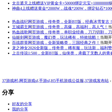
太古遮天
上线赠送VIP黄金卡+50000绑定元宝+1000000
神曲4
上线赠送黄金*2000W，战魂*200W，绑定钻石*100
热血战纪
网页游戏，传奇类，全新BT版，经典冰雪复古
王城霸主
网页游戏，传奇类，高爆，高福利，高人气！
当
热血战歌
网页游戏，传奇类，单职业经典，刀刀切割，刀
仙姬剑
网页游戏，魔幻类，玩法稀有，特效炫酷！
当期开
百战群英
网页游戏，全新策略类，三国经典之作！
当期开
龙之神女
2026全新版，传奇类，稀有服，玩法新，福利
上古传说
1:500，全新BT版，仙侠类，承载了无数人的
37游戏村-网页游戏sf,手游sf,H5手机游戏公益服,37游戏发布站
›
分享
好友的分享
我的分享