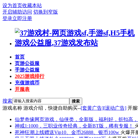
设为首页
收藏本站
开启辅助访问
切换到窄版
登录
立即注册
首页
页游公益服
手游公益服
2025游戏排行
充值游戏币
开服表
搜索
搜索
游戏名称
游戏介绍，快捷自助购买--
[套黄广告]
[滚动广告]
开服
仙梦奇缘
网页游戏，仙侠类，全新版，福利好，折扣高，
神戒
1:1000，三职业传奇经典，全新BT版，稀有专服！
死神狂潮
上线赠送Vip10、金币26888、银币100w
火爆开