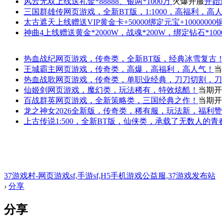
风云无双
上线送礼金*88888、银两*1000万
火爆开服
开始
三国群雄传
网页游戏，全新BT版，1:1000，高福利，高
太古遮天
上线赠送VIP黄金卡+50000绑定元宝+1000000
神曲4
上线赠送黄金*2000W，战魂*200W，绑定钻石*100
热血战纪
网页游戏，传奇类，全新BT版，经典冰雪复古
王城霸主
网页游戏，传奇类，高爆，高福利，高人气！
当
热血战歌
网页游戏，传奇类，单职业经典，刀刀切割，刀
仙姬剑
网页游戏，魔幻类，玩法稀有，特效炫酷！
当期开
百战群英
网页游戏，全新策略类，三国经典之作！
当期开
龙之神女
2026全新版，传奇类，稀有服，玩法新，福利
上古传说
1:500，全新BT版，仙侠类，承载了无数人的
37游戏村-网页游戏sf,手游sf,H5手机游戏公益服,37游戏发布站
›
分享
分享