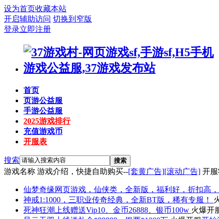
设为首页
收藏本站
开启辅助访问
切换到窄版
登录
立即注册
首页
页游公益服
手游公益服
2025游戏排行
充值游戏币
开服表
搜索
搜索
游戏名称
游戏介绍，快捷自助购买--
[套黄广告]
[滚动广告]
开服
仙梦奇缘
网页游戏，仙侠类，全新版，福利好，折扣高，
神戒
1:1000，三职业传奇经典，全新BT版，稀有专服！
死神狂潮
上线赠送Vip10、金币26888、银币100w
火爆开