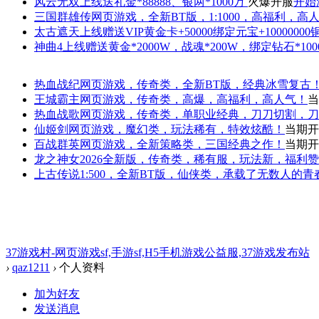
风云无双
上线送礼金*88888、银两*1000万
火爆开服
开始
三国群雄传
网页游戏，全新BT版，1:1000，高福利，高
太古遮天
上线赠送VIP黄金卡+50000绑定元宝+1000000
神曲4
上线赠送黄金*2000W，战魂*200W，绑定钻石*100
热血战纪
网页游戏，传奇类，全新BT版，经典冰雪复古
王城霸主
网页游戏，传奇类，高爆，高福利，高人气！
当
热血战歌
网页游戏，传奇类，单职业经典，刀刀切割，刀
仙姬剑
网页游戏，魔幻类，玩法稀有，特效炫酷！
当期开
百战群英
网页游戏，全新策略类，三国经典之作！
当期开
龙之神女
2026全新版，传奇类，稀有服，玩法新，福利
上古传说
1:500，全新BT版，仙侠类，承载了无数人的
37游戏村-网页游戏sf,手游sf,H5手机游戏公益服,37游戏发布站
›
qaz1211
›
个人资料
加为好友
发送消息