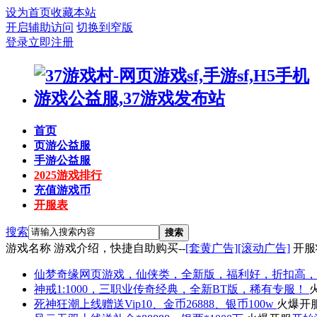
设为首页
收藏本站
开启辅助访问
切换到窄版
登录
立即注册
首页
页游公益服
手游公益服
2025游戏排行
充值游戏币
开服表
搜索
搜索
游戏名称
游戏介绍，快捷自助购买--
[套黄广告]
[滚动广告]
开服
仙梦奇缘
网页游戏，仙侠类，全新版，福利好，折扣高，
神戒
1:1000，三职业传奇经典，全新BT版，稀有专服！
死神狂潮
上线赠送Vip10、金币26888、银币100w
火爆开