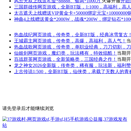
风云无双
上线送礼金*88888、银两*1000万
火爆开服
开始
三国群雄传
网页游戏，全新BT版，1:1000，高福利，高
太古遮天
上线赠送VIP黄金卡+50000绑定元宝+1000000
神曲4
上线赠送黄金*2000W，战魂*200W，绑定钻石*100
热血战纪
网页游戏，传奇类，全新BT版，经典冰雪复古
王城霸主
网页游戏，传奇类，高爆，高福利，高人气！
当
热血战歌
网页游戏，传奇类，单职业经典，刀刀切割，刀
仙姬剑
网页游戏，魔幻类，玩法稀有，特效炫酷！
当期开
百战群英
网页游戏，全新策略类，三国经典之作！
当期开
龙之神女
2026全新版，传奇类，稀有服，玩法新，福利
上古传说
1:500，全新BT版，仙侠类，承载了无数人的
请先登录后才能继续浏览