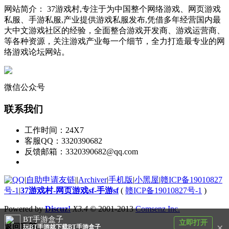
网站简介： 37游戏村,专注于为中国整个网络游戏、网页游戏
私服、手游私服,产业提供游戏私服发布,凭借多年经营国内最
大中文游戏社区的经验，全面整合游戏开发商、游戏运营商、
等各种资源，关注游戏产业每一个细节，全力打造最专业的网
络游戏论坛网站。
微信公众号
联系我们
工作时间：24X7
客服QQ：3320390682
反馈邮箱：3320390682@qq.com
|
自助申请友链
|
|
Archiver
|
手机版
|
小黑屋
|
赣ICP备19010827
号-1
|
37游戏村-网页游戏sf-手游sf
(
赣ICP备19010827号-1
)
Powered by
Discuz!
X3.4
© 2001-2013
Comsenz Inc.
BT手游盒子
立即打开
×
返回顶部
玩BT手游就下载BT手游盒子