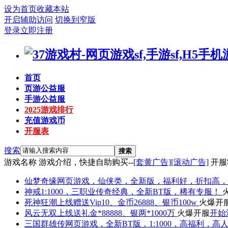
设为首页
收藏本站
开启辅助访问
切换到窄版
登录
立即注册
首页
页游公益服
手游公益服
2025游戏排行
充值游戏币
开服表
搜索
搜索
游戏名称
游戏介绍，快捷自助购买--
[套黄广告]
[滚动广告]
开服
仙梦奇缘
网页游戏，仙侠类，全新版，福利好，折扣高，
神戒
1:1000，三职业传奇经典，全新BT版，稀有专服！
死神狂潮
上线赠送Vip10、金币26888、银币100w
火爆开
风云无双
上线送礼金*88888、银两*1000万
火爆开服
开始
三国群雄传
网页游戏，全新BT版，1:1000，高福利，高