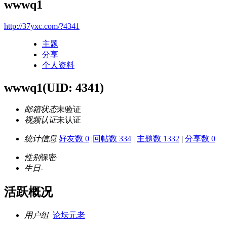
wwwq1
http://37yxc.com/?4341
主题
分享
个人资料
wwwq1
(UID: 4341)
邮箱状态
未验证
视频认证
未认证
统计信息
好友数 0
|
回帖数 334
|
主题数 1332
|
分享数 0
性别
保密
生日
-
活跃概况
用户组
论坛元老