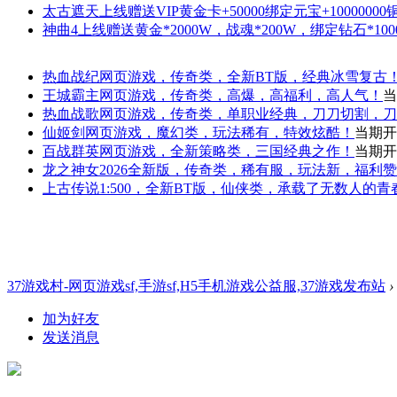
太古遮天
上线赠送VIP黄金卡+50000绑定元宝+1000000
神曲4
上线赠送黄金*2000W，战魂*200W，绑定钻石*100
热血战纪
网页游戏，传奇类，全新BT版，经典冰雪复古
王城霸主
网页游戏，传奇类，高爆，高福利，高人气！
当
热血战歌
网页游戏，传奇类，单职业经典，刀刀切割，刀
仙姬剑
网页游戏，魔幻类，玩法稀有，特效炫酷！
当期开
百战群英
网页游戏，全新策略类，三国经典之作！
当期开
龙之神女
2026全新版，传奇类，稀有服，玩法新，福利
上古传说
1:500，全新BT版，仙侠类，承载了无数人的
37游戏村-网页游戏sf,手游sf,H5手机游戏公益服,37游戏发布站
›
加为好友
发送消息