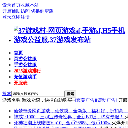
设为首页
收藏本站
开启辅助访问
切换到窄版
登录
立即注册
首页
页游公益服
手游公益服
2025游戏排行
充值游戏币
开服表
搜索
搜索
游戏名称
游戏介绍，快捷自助购买--
[套黄广告]
[滚动广告]
开服
仙梦奇缘
网页游戏，仙侠类，全新版，福利好，折扣高，
神戒
1:1000，三职业传奇经典，全新BT版，稀有专服！
死神狂潮
上线赠送Vip10、金币26888、银币100w
火爆开