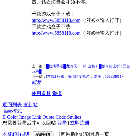
器、钻石海量豪礼领不停。
千款游戏盒子下载：
http://www.5858118.com
（浏览器输入打开）
千款游戏盒子下载：
http://www.5858118.com
（浏览器输入打开）
上一篇：
█拉满手游█龙魂天下（打金折）█独享折上折 1元当1
万用█
下一篇：
[常规] 标题：激情超变西游， 君羊：1083589117
回复
使用道具
举报
返回列表
发新帖
高级模式
B
Color
Image
Link
Quote
Code
Smilies
您需要登录后才可以回帖
登录
|
立即注册
本版积分规则
回帖后跳转到最后一页
发表回复