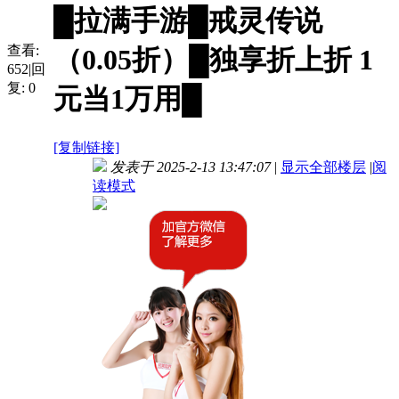
█拉满手游█戒灵传说
查看:
（0.05折）█独享折上折 1
652
|
回
复:
0
元当1万用█
[复制链接]
发表于 2025-2-13 13:47:07
|
显示全部楼层
|
阅
读模式