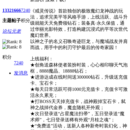
1332
1666
7240
《戒灵传说》首款独创的极致魔幻龙神战的玩
法，追求完美平等风格手游，上线活跃、战斗升
主题
帖子
积分
级就能天天免费领钻石；装备真·永久保值，通
过华丽光影特效，打造构建沉浸式的平等次世代
论坛元老
魔幻世界。
以神之子的名义召唤奇迹巨龙，与魔域战友并肩
而战，用手中的利刃守护最后的传奇家园！
积分
上线福利：
7240
★创角送森林使者装扮时装，心心相印聊天气泡
框，8888魔晶、18888钻石；
发消息
★进游达成在线时间送300000钻石，升级送充值
卡、宝石卡；
★每天日常活跃可得1000元充值卡，充值卡可激
活永久累充；
★打BOSS天天掉充值卡，战神殿掉宝石卡，弑
神之战掉代金券，魔盒随机开外观；
★次日登录送“占星魔法扫帚”，五日登录送“魔
术师”，七日登录送稀有外观“月桂之魂”；
★“免费送”活动，送新人各种新奇时装幻化，神