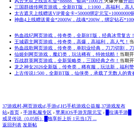
风云无双
上线送礼金*88888、银两*1000万
火爆开服
开始
三国群雄传
网页游戏，全新BT版，1:1000，高福利，高
太古遮天
上线赠送VIP黄金卡+50000绑定元宝+1000000
神曲4
上线赠送黄金*2000W，战魂*200W，绑定钻石*100
热血战纪
网页游戏，传奇类，全新BT版，经典冰雪复古
王城霸主
网页游戏，传奇类，高爆，高福利，高人气！
当
热血战歌
网页游戏，传奇类，单职业经典，刀刀切割，刀
仙姬剑
网页游戏，魔幻类，玩法稀有，特效炫酷！
当期开
百战群英
网页游戏，全新策略类，三国经典之作！
当期开
龙之神女
2026全新版，传奇类，稀有服，玩法新，福利
上古传说
1:500，全新BT版，仙侠类，承载了无数人的
37游戏村-网页游戏sf,手游sf,H5手机游戏公益服,37游戏发布
站
»
首页
›
手游私服专区
›
苹果IOS手游无限元宝
›
█拉满手游█
戒灵传说（0.05折）█独享折上折 1元当1万 ...
返回列表
发新帖