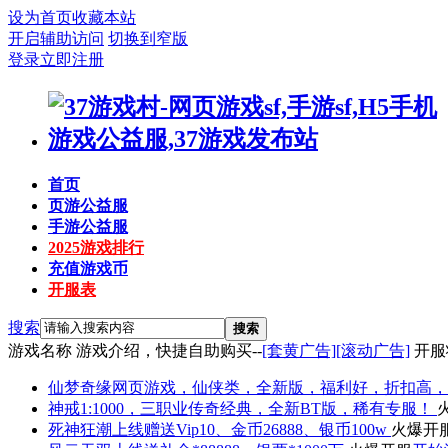
设为首页
收藏本站
开启辅助访问
切换到窄版
登录
立即注册
首页
页游公益服
手游公益服
2025游戏排行
充值游戏币
开服表
搜索
搜索
游戏名称
游戏介绍，快捷自助购买--
[套黄广告]
[滚动广告]
开服
仙梦奇缘
网页游戏，仙侠类，全新版，福利好，折扣高，
神戒
1:1000，三职业传奇经典，全新BT版，稀有专服！
死神狂潮
上线赠送Vip10、金币26888、银币100w
火爆开