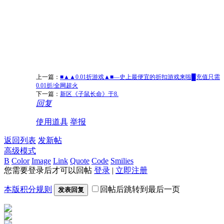
上一篇：
■▲▲0.01折游戏▲■—史上最便宜的折扣游戏来啦█充值只需
0.01折/全网超火
下一篇：
新区《子鼠长命》于8.
回复
使用道具
举报
返回列表
发新帖
高级模式
B
Color
Image
Link
Quote
Code
Smilies
您需要登录后才可以回帖
登录
|
立即注册
本版积分规则
回帖后跳转到最后一页
发表回复