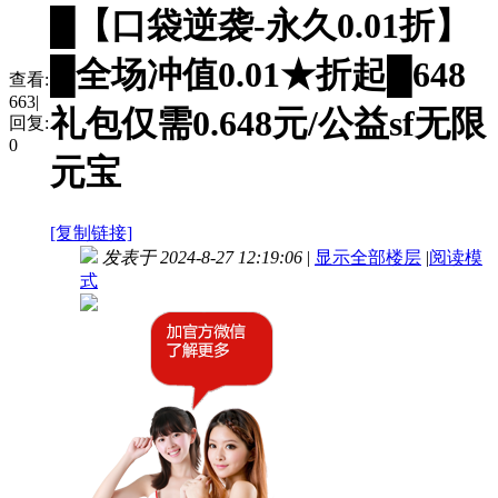
█【口袋逆袭-永久0.01折】
█全场冲值0.01★折起█648
查看:
663
|
礼包仅需0.648元/公益sf无限
回复:
0
元宝
[复制链接]
发表于 2024-8-27 12:19:06
|
显示全部楼层
|
阅读模
式