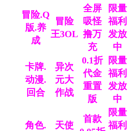
全屏
限量
冒险.Q
冒险
吸怪
福利
版.养
王3OL
撸万
发放
成
充
中
0.1折
限量
卡牌.
异次
代金
福利
动漫.
元大
重置
发放
回合
作战
版
中
限量
首款
角色.
天使
福利