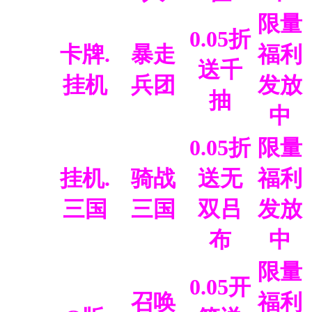
限量
0.05折
卡牌.
暴走
福利
送千
挂机
兵团
发放
抽
中
0.05折
限量
挂机.
骑战
送无
福利
三国
三国
双吕
发放
布
中
限量
0.05开
召唤
福利