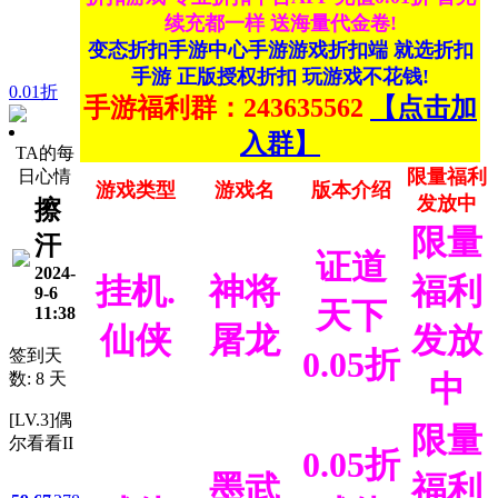
续充都一样 送海量代金卷!
变态折扣手游中心手游游戏折扣端 就选折扣
手游 正版授权折扣 玩游戏不花钱!
0.01折
手游福利群：243635562
【点击加
入群】
TA的每
限量福利
日心情
游戏类型
游戏名
版本介绍
发放中
擦
限量
汗
证道
2024-
挂机.
神将
福利
9-6
天下
11:38
仙侠
屠龙
发放
0.05折
签到天
数: 8 天
中
[LV.3]偶
限量
尔看看II
0.05折
墨武
福利