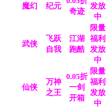
0.05折
魔幻
纪元
发放
奇迹
中
限量
飞跃
江湖
福利
武侠
自我
跑酷
发放
中
限量
0.05折
万神
福利
仙侠
一剑
之王
发放
开箱
中