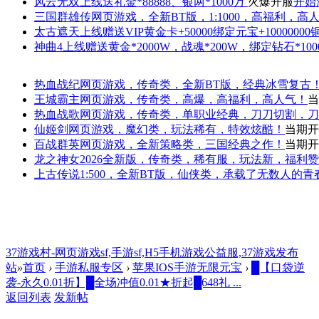
风云无双
上线送礼金*88888、银两*1000万
火爆开服
开始
三国群雄传
网页游戏，全新BT版，1:1000，高福利，高
太古遮天
上线赠送VIP黄金卡+50000绑定元宝+1000000
神曲4
上线赠送黄金*2000W，战魂*200W，绑定钻石*100
热血战纪
网页游戏，传奇类，全新BT版，经典冰雪复古
王城霸主
网页游戏，传奇类，高爆，高福利，高人气！
当
热血战歌
网页游戏，传奇类，单职业经典，刀刀切割，刀
仙姬剑
网页游戏，魔幻类，玩法稀有，特效炫酷！
当期开
百战群英
网页游戏，全新策略类，三国经典之作！
当期开
龙之神女
2026全新版，传奇类，稀有服，玩法新，福利
上古传说
1:500，全新BT版，仙侠类，承载了无数人的
37游戏村-网页游戏sf,手游sf,H5手机游戏公益服,37游戏发布
站
»
首页
›
手游私服专区
›
苹果IOS手游无限元宝
›
█【口袋逆
袭-永久0.01折】█全场冲值0.01★折起█648礼 ...
返回列表
发新帖