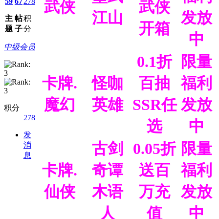
59
67
278
武侠
武侠
江山
发放
主
帖
积
开箱
题
子
分
中
中级会员
0.1折
限量
卡牌.
怪咖
百抽
福利
魔幻
英雄
SSR任
发放
积分
278
选
中
发
古剑
0.05折
限量
消
息
卡牌.
奇谭
送百
福利
仙侠
木语
万充
发放
人
值
中