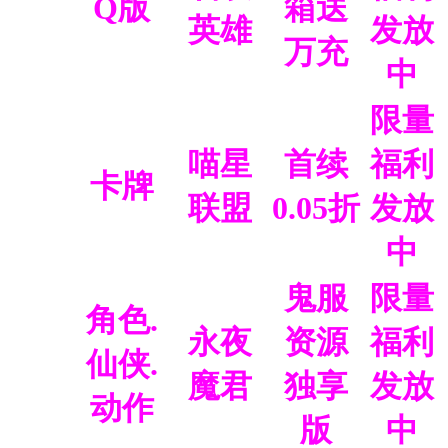
Q版
箱送
英雄
发放
万充
中
限量
喵星
首续
福利
卡牌
联盟
0.05折
发放
中
鬼服
限量
角色.
永夜
资源
福利
仙侠.
魔君
独享
发放
动作
版
中