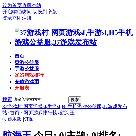
设为首页
收藏本站
开启辅助访问
切换到窄版
登录
立即注册
首页
页游公益服
手游公益服
2025游戏排行
充值游戏币
开服表
搜索
搜索
37游戏村-网页游戏sf,手游sf,H5手机游戏公益服,37游戏发布
站
»
首页
›
网页游戏排行榜
›
航海王
收藏本版
|
订阅
航海王
今日:
0
|
主题:
0
|
排名: