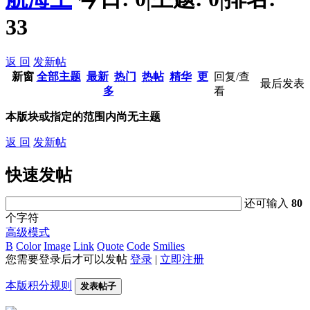
33
返 回
发新帖
新窗
全部主题
最新
热门
热帖
精华
更
回复/查
最后发表
多
看
本版块或指定的范围内尚无主题
返 回
发新帖
快速发帖
还可输入
80
个字符
高级模式
B
Color
Image
Link
Quote
Code
Smilies
您需要登录后才可以发帖
登录
|
立即注册
本版积分规则
发表帖子