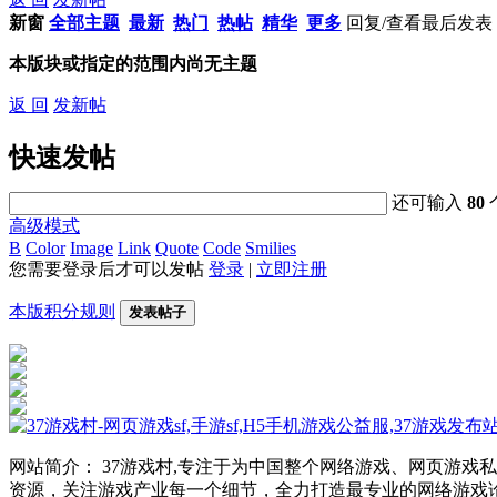
新窗
全部主题
最新
热门
热帖
精华
更多
回复/查看
最后发表
本版块或指定的范围内尚无主题
返 回
发新帖
快速发帖
还可输入
80
高级模式
B
Color
Image
Link
Quote
Code
Smilies
您需要登录后才可以发帖
登录
|
立即注册
本版积分规则
发表帖子
网站简介： 37游戏村,专注于为中国整个网络游戏、网页游
资源，关注游戏产业每一个细节，全力打造最专业的网络游戏