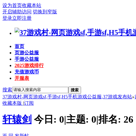
设为首页
收藏本站
开启辅助访问
切换到窄版
登录
立即注册
首页
页游公益服
手游公益服
2025游戏排行
充值游戏币
开服表
搜索
搜索
37游戏村-网页游戏sf,手游sf,H5手机游戏公益服,37游戏发布站
»
收藏本版
|
订阅
轩辕剑
今日:
0
|
主题:
0
|
排名:
26
返 回
发新帖