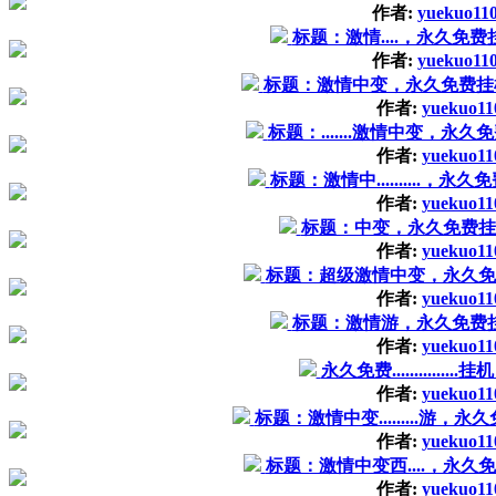
作者:
yuekuo11
标题：激情....，永久免费挂
作者:
yuekuo11
标题：激情中变，永久免费挂机， 君羊.
作者:
yuekuo11
标题：.......激情中变，永久免
作者:
yuekuo11
标题：激情中..........，永久
作者:
yuekuo11
标题：中变，永久免费挂机，
作者:
yuekuo11
标题：超级激情中变，永久免费挂
作者:
yuekuo11
标题：激情游，永久免费挂机，
作者:
yuekuo11
永久免费..............
作者:
yuekuo11
标题：激情中变.........游，永
作者:
yuekuo11
标题：激情中变西....，永久免费
作者:
yuekuo11