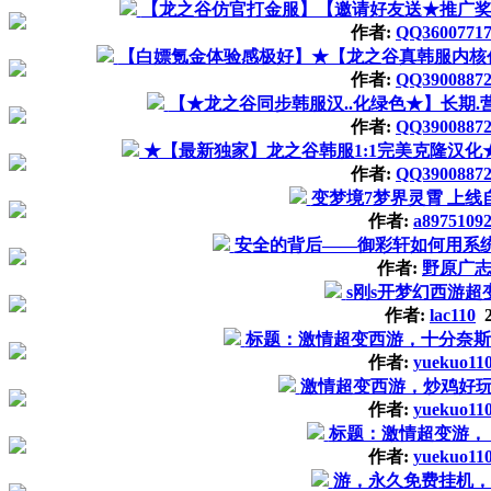
【龙之谷仿官打金服】【邀请好友送★推广奖
作者:
QQ36007717
【白嫖氪金体验感极好】★【龙之谷真韩服内核仿
作者:
QQ39008872
【★龙之谷同步韩服汉..化绿色★】长期.
作者:
QQ39008872
★【最新独家】龙之谷韩服1:1完美克隆汉化★
作者:
QQ39008872
变梦境7梦界灵霄 上线
作者:
a8975109
安全的背后——御彩轩如何用系
作者:
野原广
s刚s开梦幻西游超
作者:
lac110
2
标题：激情超变西游，十分奈斯..超
作者:
yuekuo11
激情超变西游，炒鸡好玩....
作者:
yuekuo11
标题：激情超变游， 君羊
作者:
yuekuo11
游，永久免费挂机， 君