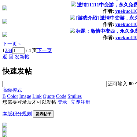
激情11111中变游，永久免费挂
作者:
yuekuo11
[游戏介绍] 激情中变游，永久挂
作者:
yuekuo11
标题：激情中变西，永久免费挂机
作者:
yuekuo11
下一页 »
1
2
3
4
/ 4 页
下一页
返 回
发新帖
快速发帖
还可输入
80
高级模式
B
Color
Image
Link
Quote
Code
Smilies
您需要登录后才可以发帖
登录
|
立即注册
本版积分规则
发表帖子