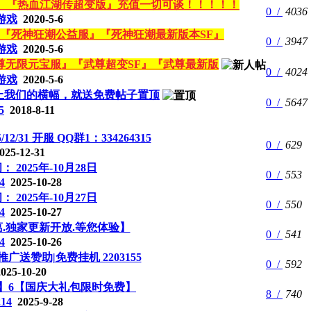
服』『热血江湖传超变版』充值一切可谈！！！！！
0 /
4036
利游戏
2020-5-6
』『死神狂潮公益服』『死神狂潮最新版本SF』
0 /
3947
利游戏
2020-5-6
武尊无限元宝服』『武尊超变SF』『武尊最新版
0 /
4024
利游戏
2020-5-6
上我们的横幅，就送免费帖子置顶
0 /
5647
5
2018-8-11
/31 开服 QQ群1：334264315
0 /
629
25-12-31
2025年-10月28日
0 /
553
4
2025-10-28
2025年-10月27日
0 /
550
4
2025-10-27
.独家更新开放.等您体验】
0 /
541
4
2025-10-26
广送赞助|免费挂机 2203155
0 /
592
025-10-20
隆】6【国庆大礼包限时免费】
8 /
740
14
2025-9-28