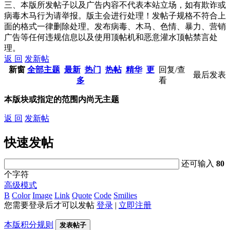
三、本版所发帖子以及广告内容不代表本站立场，如有欺诈或
病毒木马行为请举报。版主会进行处理！发帖子规格不符合上
面的格式一律删除处理。发布病毒、木马、色情、暴力、营销
广告等任何违规信息以及使用顶帖机和恶意灌水顶帖禁言处
理。
返 回
发新帖
新窗
全部主题
最新
热门
热帖
精华
更
回复/查
最后发表
多
看
本版块或指定的范围内尚无主题
返 回
发新帖
快速发帖
还可输入
80
个字符
高级模式
B
Color
Image
Link
Quote
Code
Smilies
您需要登录后才可以发帖
登录
|
立即注册
本版积分规则
发表帖子