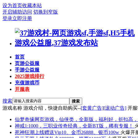
设为首页
收藏本站
开启辅助访问
切换到窄版
登录
立即注册
首页
页游公益服
手游公益服
2025游戏排行
充值游戏币
开服表
搜索
搜索
游戏名称
游戏介绍，快捷自助购买--
[套黄广告]
[滚动广告]
开服
仙梦奇缘
网页游戏，仙侠类，全新版，福利好，折扣高，
神戒
1:1000，三职业传奇经典，全新BT版，稀有专服！
死神狂潮
上线赠送Vip10、金币26888、银币100w
火爆开