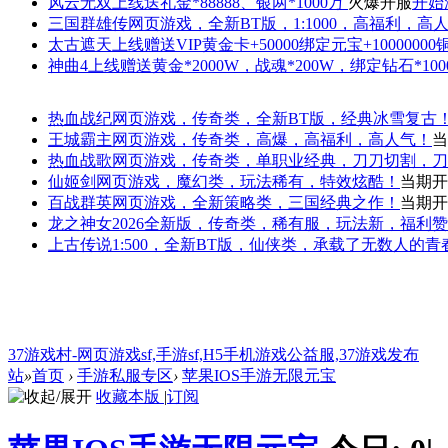
风云无双
上线送礼金*88888、银两*1000万
火爆开服
开始
三国群雄传
网页游戏，全新BT版，1:1000，高福利，高
太古遮天
上线赠送VIP黄金卡+50000绑定元宝+1000000
神曲4
上线赠送黄金*2000W，战魂*200W，绑定钻石*100
热血战纪
网页游戏，传奇类，全新BT版，经典冰雪复古
王城霸主
网页游戏，传奇类，高爆，高福利，高人气！
当
热血战歌
网页游戏，传奇类，单职业经典，刀刀切割，刀
仙姬剑
网页游戏，魔幻类，玩法稀有，特效炫酷！
当期开
百战群英
网页游戏，全新策略类，三国经典之作！
当期开
龙之神女
2026全新版，传奇类，稀有服，玩法新，福利
上古传说
1:500，全新BT版，仙侠类，承载了无数人的
37游戏村-网页游戏sf,手游sf,H5手机游戏公益服,37游戏发布
站
»
首页
›
手游私服专区
›
苹果IOS手游无限元宝
收藏本版
|
订阅