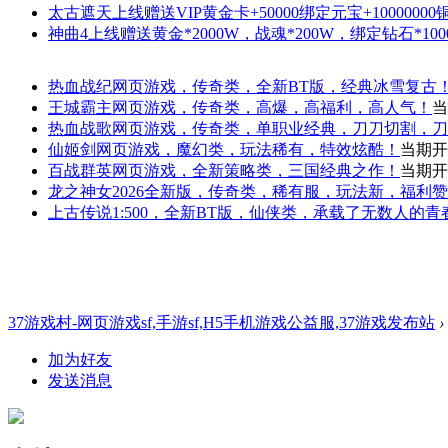
太古遮天
上线赠送VIP黄金卡+50000绑定元宝+1000000
神曲4
上线赠送黄金*2000W，战魂*200W，绑定钻石*100
热血战纪
网页游戏，传奇类，全新BT版，经典冰雪复古
王城霸主
网页游戏，传奇类，高爆，高福利，高人气！
当
热血战歌
网页游戏，传奇类，单职业经典，刀刀切割，刀
仙姬剑
网页游戏，魔幻类，玩法稀有，特效炫酷！
当期开
百战群英
网页游戏，全新策略类，三国经典之作！
当期开
龙之神女
2026全新版，传奇类，稀有服，玩法新，福利
上古传说
1:500，全新BT版，仙侠类，承载了无数人的
37游戏村-网页游戏sf,手游sf,H5手机游戏公益服,37游戏发布站
›
加为好友
发送消息