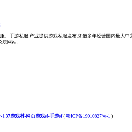
戏私服、手游私服,产业提供游戏私服发布,凭借多年经营国内最大
论坛网站。
-1
|
37游戏村-网页游戏sf-手游sf
(
赣ICP备19010827号-1
)