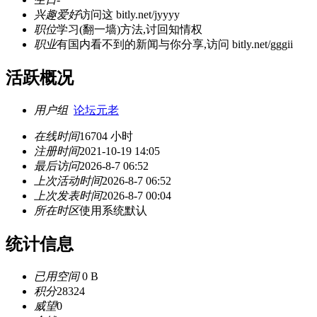
兴趣爱好
访问这 bitly.net/jyyyy
职位
学习(翻一墙)方法,讨回知情权
职业
有国内看不到的新闻与你分享,访问 bitly.net/gggii
活跃概况
用户组
论坛元老
在线时间
16704 小时
注册时间
2021-10-19 14:05
最后访问
2026-8-7 06:52
上次活动时间
2026-8-7 06:52
上次发表时间
2026-8-7 00:04
所在时区
使用系统默认
统计信息
已用空间
0 B
积分
28324
威望
0