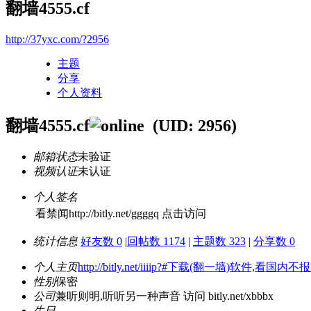
翻墙4555.cf
http://37yxc.com/?2956
主题
分享
个人资料
翻墙4555.cf
(UID: 2956)
邮箱状态
未验证
视频认证
未认证
个人签名
看禁闻http://bitly.net/ggggq 点击访问
统计信息
好友数 0
|
回帖数 1174
|
主题数 323
|
分享数 0
个人主页
http://bitly.net/iiiip?#下载(翻一墙)软件,看国
性别
保密
公司
兼听则明,听听另一种声音 访问 bitly.net/xbbbx
生日
-