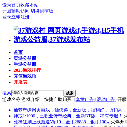
设为首页
收藏本站
开启辅助访问
切换到窄版
登录
立即注册
首页
页游公益服
手游公益服
2025游戏排行
充值游戏币
开服表
搜索
搜索
游戏名称
游戏介绍，快捷自助购买--
[套黄广告]
[滚动广告]
开服
仙梦奇缘
网页游戏，仙侠类，全新版，福利好，折扣高，
神戒
1:1000，三职业传奇经典，全新BT版，稀有专服！
死神狂潮
上线赠送Vip10、金币26888、银币100w
火爆开