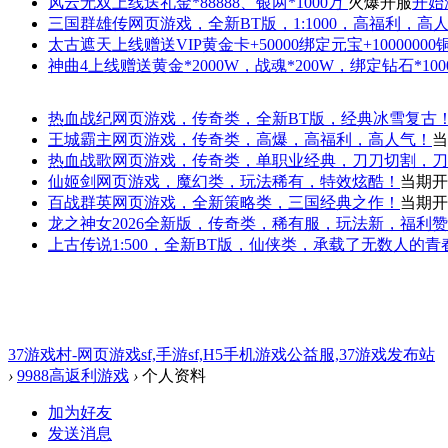
风云无双
上线送礼金*88888、银两*1000万
火爆开服
开始
三国群雄传
网页游戏，全新BT版，1:1000，高福利，高
太古遮天
上线赠送VIP黄金卡+50000绑定元宝+1000000
神曲4
上线赠送黄金*2000W，战魂*200W，绑定钻石*100
热血战纪
网页游戏，传奇类，全新BT版，经典冰雪复古
王城霸主
网页游戏，传奇类，高爆，高福利，高人气！
当
热血战歌
网页游戏，传奇类，单职业经典，刀刀切割，刀
仙姬剑
网页游戏，魔幻类，玩法稀有，特效炫酷！
当期开
百战群英
网页游戏，全新策略类，三国经典之作！
当期开
龙之神女
2026全新版，传奇类，稀有服，玩法新，福利
上古传说
1:500，全新BT版，仙侠类，承载了无数人的
37游戏村-网页游戏sf,手游sf,H5手机游戏公益服,37游戏发布站
›
9988高返利游戏
›
个人资料
加为好友
发送消息