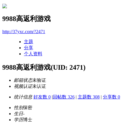
9988高返利游戏
http://37yxc.com/?2471
主题
分享
个人资料
9988高返利游戏
(UID: 2471)
邮箱状态
未验证
视频认证
未认证
统计信息
好友数 0
|
回帖数 326
|
主题数 308
|
分享数 0
性别
保密
生日
-
学历
博士